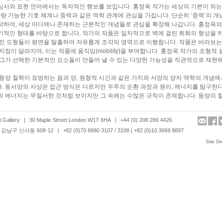
사와 표현 언어에서는 독자적인 행보를 보입니다. 홍정욱 작가는 세상의 기본이 되는 
 등 측량 가능한 기호 체계나 중력과 같은 역학 관계에 관심을 가집니다. 단순히 ‘중력’의
작하여, 세상 어디에나 존재하는 근본적인 개념들로 관심을 확장해 나갑니다. 홍정욱의
적인 형태를 바탕으로 합니다. 작가의 작품은 일차적으로 벽에 걸린 회화의 형상을 하
가진 도형들이 평면을 탈출하여 자유롭게 조각의 영역으로 이행합니다. 작품은 바라보는
지점이 달라지며, 이는 작품에 움직임(mobility)을 부여합니다. 홍정욱 작가의 조형적
 그가 선택한 기본적인 요소들이 만들어 낼 수 있는 다양한 가능성을 직관적으로 재현
동양 철학이 표방하는 음과 양, 원형적 시간과 같은 가치와 서양의 양자 역학의 개념
. 동서양의 사상은 접근 방식은 다르지만 우주의 순환 과정과 원리, 에너지를 탐구한
의 에너지는 무질서한 것처럼 보이지만 그 속에는 수많은 규칙이 존재합니다. 동양의 
의 순환과 같은 형이상학적인 원리에서, 양자 역학은 분자, 원자, 전자를 포함하는 계의
 질서가 있다고 믿으며, 작가는 금속이 가진 자성의 성질을 통해 이 원리들을 표현해 
 Gallery
|
30 Maple Street London W1T 6HA
|
+44 (0) 208 286 4426
으로 달라붙은 철가루는 원형축을 중심으로 회전하며, 이는 우주 만물이 항상 축을 가
강남구 신사동 608-12
|
+82 (0)70 8680 3107 / 3108 | +82 (0)10 3669 8897
적인 결합 상태로만 존재한다고 믿는 작가의 생각을 대변합니다.
 전시를 통하여 우주의 원리와 세상의 기본이 되는 에너지를 탐닉하는 홍정욱과 윤성
Site D
께 공유함으로써, 우리의 삶의 온갖 사물과 현상을 구축하는 것이 무엇인지 근본적으
ul
is pleased to present
‘Metaphysics’
a group exhibition, featuring Korean artists,
Hong
, who are both currently based in the UK and Korea working across variable m
culpture, and installation. The exhibition will focus on the different interpretations o
eories concerning the origins of the universe and universal physics.
s philosophies and theories that are embedded within the fundamental ideas of t
ng, an Eastern philosophy that comments on the delicate balance of life, and the n
erparts to enable a whole; and Wu Xing, a philosophy that refers to the repeating 