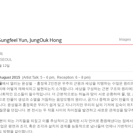
Sungfeel Yun, JungOuk Hong
Images
정욱
 SEOUL
월 12일
 August 2015
(Artist Talk: 5 – 6 pm, Reception: 6 – 8 pm)
울
에서 열리는 윤성필 ・홍정욱 2인전은 우주의 근원과 세상을 지탱하는 수많은 원리
해 어떻게 재해석되고 발현되는지 소개합니다. 세상을 구성하는 근본 구조와 원리에는 
 사회적인 요소들이 필수적입니다. 더 근본적으로는 하늘과 땅이 서로 순환하며 물, 땅, 금
으로 만물이 생성과 소멸을 거듭하는 음양오행의 원리나, 공기나 중력과 같이 만물의 
니다. 윤성필과 홍정욱은 우리가 쉽게 잊고 지나가지만 우리의 삶의 기저에 깊숙이 위
질문을 던집니다. 본 전시는 두 작품 사이의 차이점을 발견하고 새로운 관계성을 탐구
근본이 되는 가치들을 되짚고 이를 추상적이고 절제된 시각 언어로 환원해낸다는 점에
작업은 평면과 조각, 혹은 조각과 설치의 경계를 능동적으로 넘나들며 언제나 가변적이
도 방향을 같이합니다.