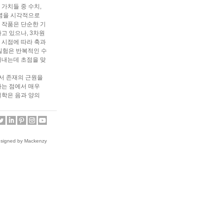
가치들 중 수치,
 개념을 시각적으로
 작품은 단순한 기
고 있으나, 3차원
 시점에 따라 축과
 실험은 반복적인 수
해내는데 초점을 맞
에서 존재의 근원을
다는 점에서 매우
철학은 음과 양의
 물리적 관계를 발
냅니다. 원형의 금
지고 유동적으로 움
필 작가의 함축적인
esigned by Mackenzy
로 질문하는 기회를
Sungfeel
ediums, from 2-
f the two artists
he universe. For
eed for
cycles of creation