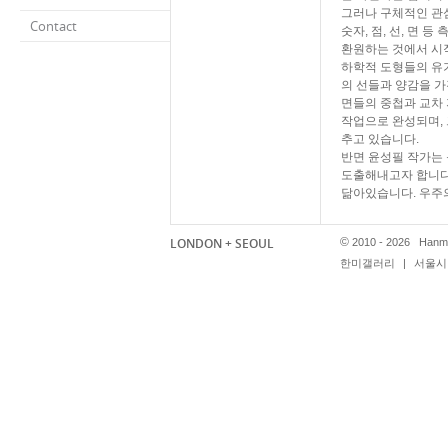
그러나 구체적인 관심
Contact
숫자, 점, 선, 면
환원하는 것에서 시
하학적 도형들의 유기
의 선들과 양감을 
면들의 중첩과 교차 
작업으로 완성되며,
추고 있습니다.
반면 윤성필 작가는 
도출해내고자 합니다
닮아있습니다. 우주
생성과 소멸, 에너지
견하는 것에서 우주의
LONDON + SEOUL
©
2010 - 2026 Hanmi
속 구조물에 일시적
한미갤러리
|
서울시 
직이고 언제나 임시
한미 갤러리는 이번
작품들을 관객과 함
마련하고자 합니다.
Hanmi Gallery Seo
Yun
and
JungOuk 
dimensional works, s
works in relation th
Yun and Hong addres
example, Yin and Ya
complementary count